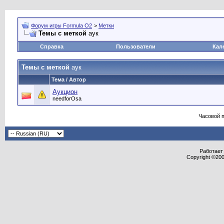
Форум игры Formula O2
>
Метки
Темы с меткой
аук
Справка
Пользователи
Кал
Темы с меткой
аук
Тема / Автор
Аукцион
needforOsa
Часовой 
Работает 
Copyright ©2000