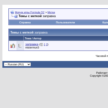
Форум игры Formula O2
>
Метки
Темы с меткой
заправка
Справка
Пользователи
Кал
Темы с меткой
заправка
Тема / Автор
заправка
(
1
2
)
mistermun3
Часовой 
Работает 
Copyright ©2000