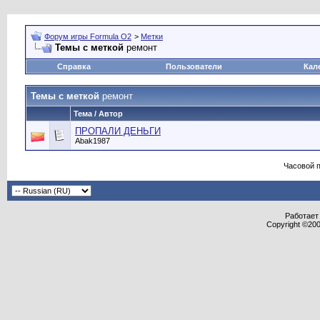
Форум игры Formula O2
>
Метки
Темы с меткой
ремонт
Справка
Пользователи
Кал
Темы с меткой
ремонт
Тема / Автор
ПРОПАЛИ ДЕНЬГИ
Abak1987
Часовой 
Работает 
Copyright ©2000