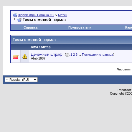
Форум игры Formula O2
>
Метки
Темы с меткой
тюрьма
Справка
Пользователи
Кал
Темы с меткой
тюрьма
Тема / Автор
Денежный штраф!
(
1
2
3
...
Последняя страница
)
Abak1987
Часовой 
Работает 
Copyright ©2000