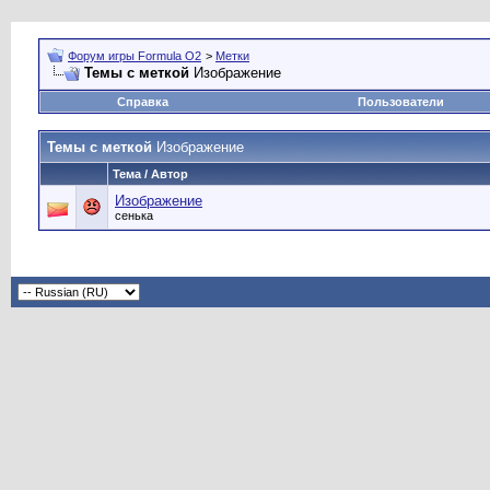
Форум игры Formula O2
>
Метки
Темы с меткой
Изображение
Справка
Пользователи
Темы с меткой
Изображение
Тема / Автор
Изображение
сенька