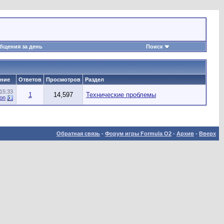
бщения за день
Поиск
ние
Ответов
Просмотров
Раздел
15:33
1
14,597
Технические проблемы
ion
Обратная связь
-
Форум игры Formula O2
-
Архив
-
Вверх