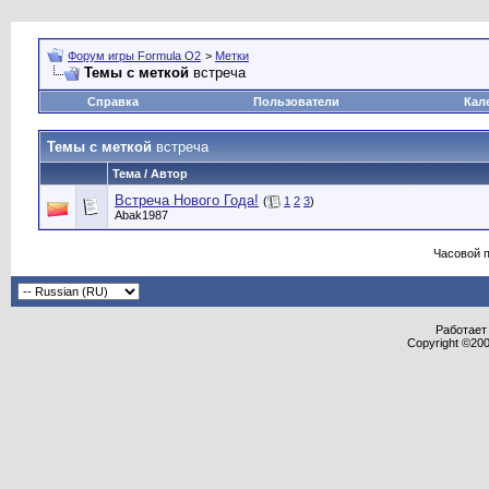
Форум игры Formula O2
>
Метки
Темы с меткой
встреча
Справка
Пользователи
Кал
Темы с меткой
встреча
Тема / Автор
Встреча Нового Года!
(
1
2
3
)
Abak1987
Часовой 
Работает 
Copyright ©2000