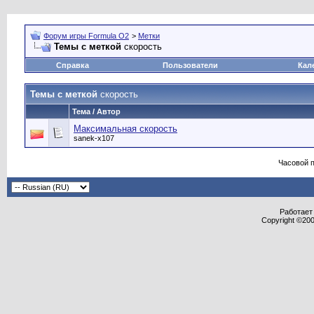
Форум игры Formula O2
>
Метки
Темы с меткой
скорость
Справка
Пользователи
Кал
Темы с меткой
скорость
Тема / Автор
Максимальная скорость
sanek-x107
Часовой 
Работает 
Copyright ©2000