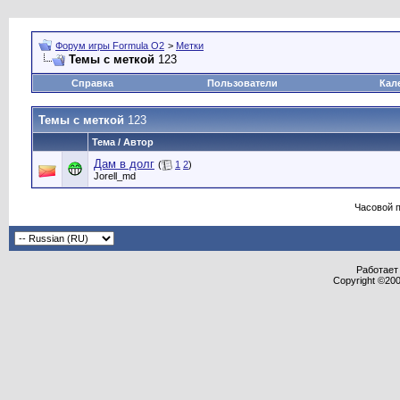
Форум игры Formula O2
>
Метки
Темы с меткой
123
Справка
Пользователи
Кал
Темы с меткой
123
Тема / Автор
Дам в долг
(
1
2
)
Jorell_md
Часовой 
Работает 
Copyright ©2000