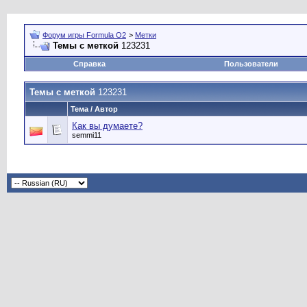
Форум игры Formula O2
>
Метки
Темы с меткой
123231
Справка
Пользователи
Темы с меткой
123231
Тема / Автор
Как вы думаете?
semmi11