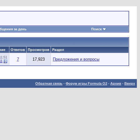
бщения за день
Поиск
ние
Ответов
Просмотров
Раздел
11:51
7
17,923
Предложения и вопросы
11
Обратная связь
-
Форум игры Formula O2
-
Архив
-
Вверх