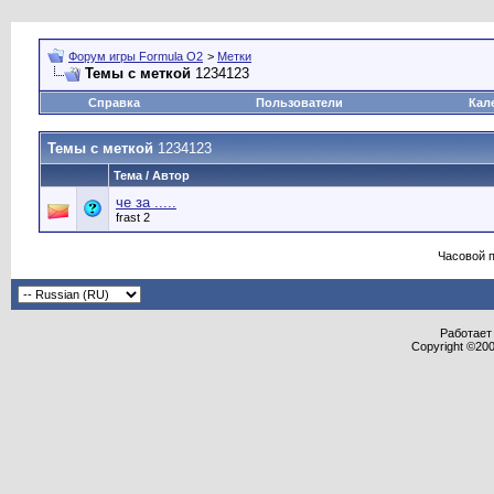
Форум игры Formula O2
>
Метки
Темы с меткой
1234123
Справка
Пользователи
Кал
Темы с меткой
1234123
Тема / Автор
че за .....
frast 2
Часовой 
Работает 
Copyright ©2000