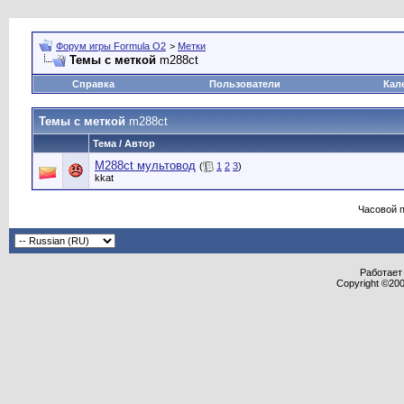
Форум игры Formula O2
>
Метки
Темы с меткой
m288ct
Справка
Пользователи
Кал
Темы с меткой
m288ct
Тема / Автор
M288ct мультовод
(
1
2
3
)
kkat
Часовой 
Работает 
Copyright ©2000