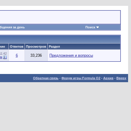
бщения за день
Поиск
ние
Ответов
Просмотров
Раздел
11:42
6
33,236
Предложения и вопросы
ик
Обратная связь
-
Форум игры Formula O2
-
Архив
-
Вверх