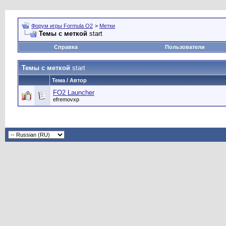
Форум игры Formula O2
>
Метки
Темы с меткой
start
Справка
Пользователи
Темы с меткой
start
Тема / Автор
FO2 Launcher
efremovxp