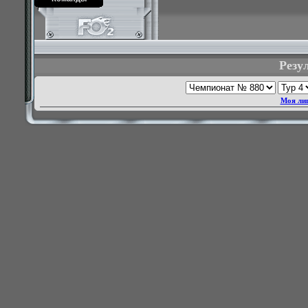
Резу
Моя лиг