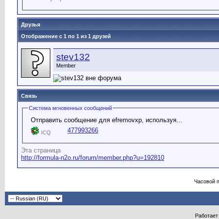
Друзья
Отображение с 1 по 1 из 1 друзей
stev132
Member
Связь
Система мгновенных сообщений
Отправить сообщение для efremovxp, используя...
477993266
ICQ
Эта страница
http://formula-n2o.ru/forum/member.php?u=192810
Часовой 
Работает 