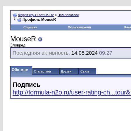
Форум игры Formula O2
>
Пользователи
Профиль MouseR
Справка
Пользователи
Кал
MouseR
Зловред
Последняя активность:
14.05.2024
09:27
Обо мне
Статистика
Друзья
Связь
Подпись
http://formula-n2o.ru/user-rating-ch...tou