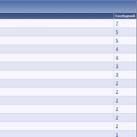
Сообщений
7
5
5
4
4
3
3
2
2
2
2
2
2
1