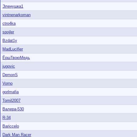
Эленушка1
vintnenarkoman
ctro4ka
spojler
Bzdat1y
MadLucifier
ЁршТвоюМедь
jugovic
DemonS
Vorno
gorlmafia
Tomil2007
Валера-530
R-34
Bariccelo
Dark Man Racer