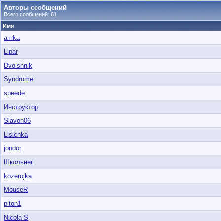
Авторы сообщений
Всего сообщений: 61
Имя
amka
Lipar
Dvoishnik
Syndrome
speede
Инструктор
Slavon06
Lisichka
jondor
Школьнег
kozerojka
MouseR
piton1
Nicola-S