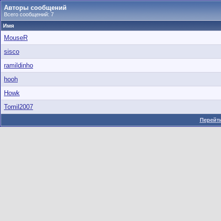
Авторы сообщений
Всего сообщений: 7
Имя
MouseR
sisco
ramildinho
hooh
Howk
Tomil2007
Перейти