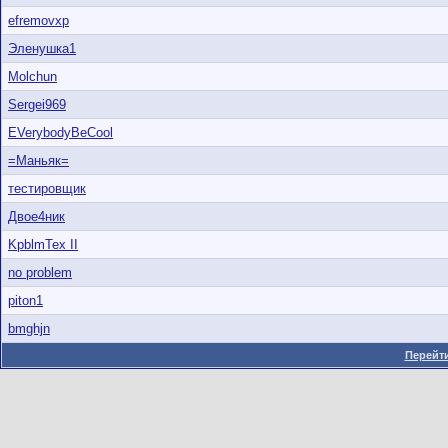
efremovxp
Эленушка1
Molchun
Sergei969
EVerybodyBeCool
=Маньяк=
тестировщик
Двое4ник
KpblmTex II
no problem
piton1
bmghjn
Перейти