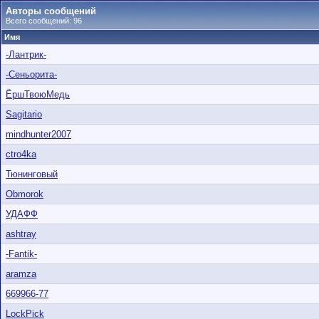
Авторы сообщений
Всего сообщений: 96
Имя
-Лантрик-
-Сеньорита-
ЁршТвоюМедь
Sagitario
mindhunter2007
ctro4ka
Тюнинговый
Obmorok
УДАФФ
ashtray
-Fantik-
aramza
669966-77
LockPick