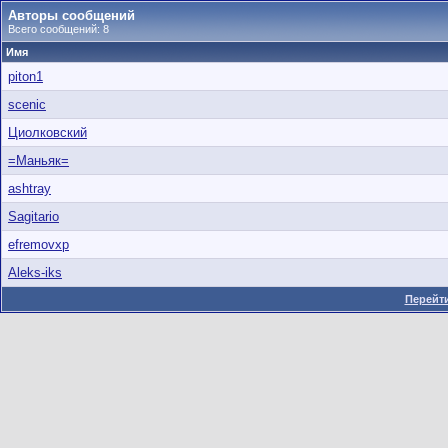
Авторы сообщений
Всего сообщений: 8
Имя
piton1
scenic
Циолковский
=Маньяк=
ashtray
Sagitario
efremovxp
Aleks-iks
Перейти