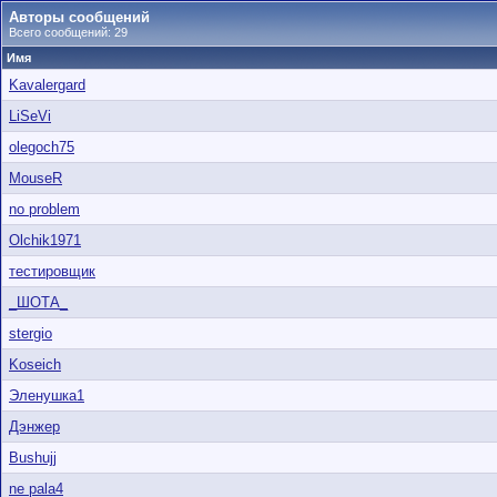
Авторы сообщений
Всего сообщений: 29
Имя
Kavalergard
LiSeVi
olegoch75
MouseR
no problem
Olchik1971
тестировщик
_ШОТА_
stergio
Koseich
Эленушка1
Дэнжер
Bushujj
ne pala4