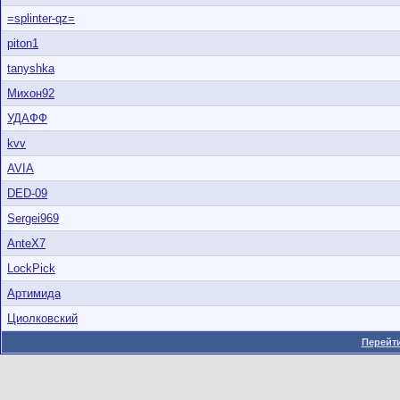
=splinter-qz=
piton1
tanyshka
Михон92
УДАФФ
kvv
AVIA
DED-09
Sergei969
AnteX7
LockPick
Артимида
Циолковский
Перейти