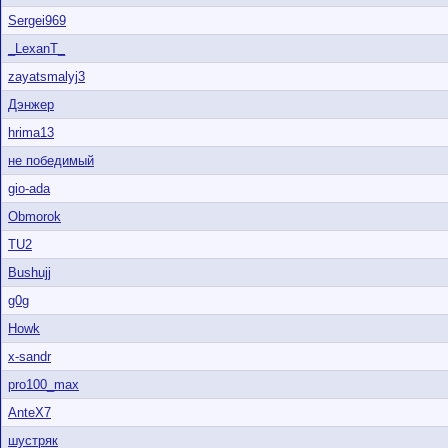
Sergei969
_LexanT_
zayatsmalyj3
Дэнжер
hrima13
не победимый
gio-ada
Obmorok
TU2
Bushujj
g0g
Howk
x-sandr
pro100_max
AnteX7
шустряк