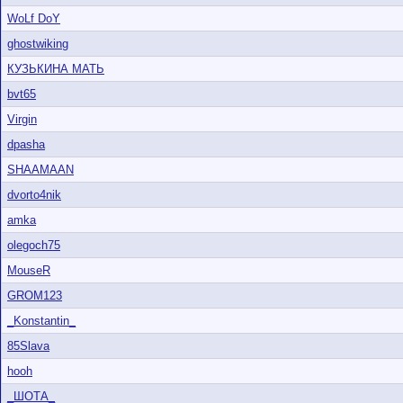
WoLf DoY
ghostwiking
КУЗЬКИНА МАТЬ
bvt65
Virgin
dpasha
SHAAMAAN
dvorto4nik
amka
olegoch75
MouseR
GROM123
_Konstantin_
85Slava
hooh
_ШОТА_