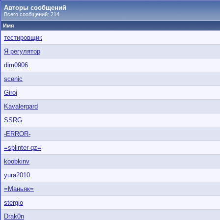
Авторы сообщений
Всего сообщений: 214
Имя
тестировщик
Я регулятор
dim0906
scenic
Giroi
Kavalergard
SSRG
-ERROR-
=splinter-qz=
koobkinv
yura2010
=Маньяк=
stergio
Drak0n