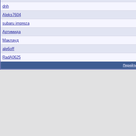
dnh
Aleks7604
subaru impreza
Артимида
Маклауд
ale6off
RadA0625
Перейти