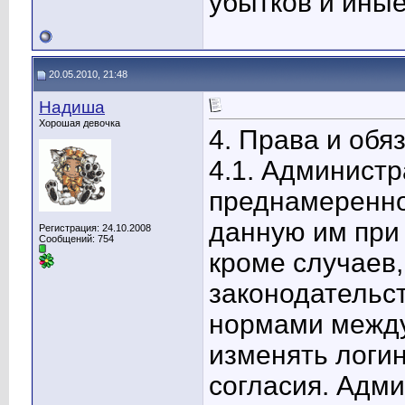
убытков и иные
20.05.2010, 21:48
Надиша
Хорошая девочка
4. Права и об
4.1. Администр
преднамеренно
данную им при
Регистрация: 24.10.2008
Сообщений: 754
кроме случаев
законодательс
нормами междун
изменять логин
согласия. Адм