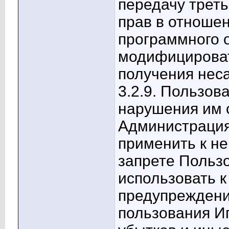
передачу трет
прав в отноше
программного о
модифицироват
получения неса
3.2.9. Пользов
нарушения им 
Администрация
применить к н
запрете Польз
использовать к
предупреждени
пользования И