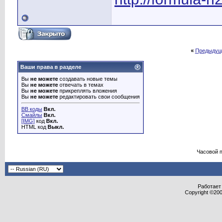
«
Предыдущ
Ваши права в разделе
Вы
не можете
создавать новые темы
Вы
не можете
отвечать в темах
Вы
не можете
прикреплять вложения
Вы
не можете
редактировать свои сообщения
BB коды
Вкл.
Смайлы
Вкл.
[IMG]
код
Вкл.
HTML код
Выкл.
Часовой 
Работает 
Copyright ©2000