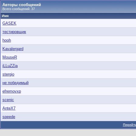
Авторы сообщений
Всего сообщений: 37
Имя
GASEK
тестировщик
hooh
Kavalergard
MouseR
iLLuZZia
stergio
не победимый
efremovxp
scenic
AnteX7
speede
Перейти