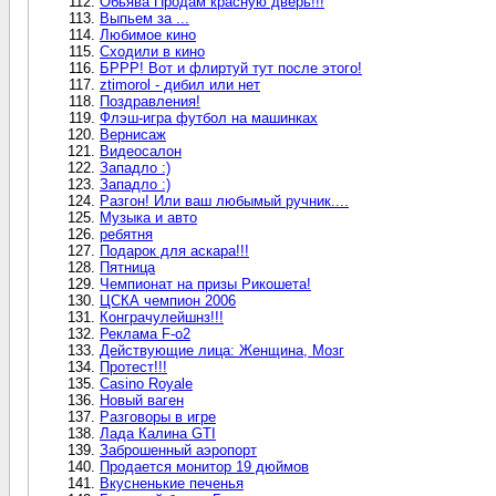
Обьява Продам красную дверь!!!
Выпьем за ...
Любимое кино
Сходили в кино
БРРР! Вот и флиртуй тут после этого!
ztimorol - дибил или нет
Поздравления!
Флэш-игра футбол на машинках
Вернисаж
Видеосалон
Западло :)
Западло :)
Разгон! Или ваш любымый ручник....
Музыка и авто
ребятня
Подарок для аскара!!!
Пятница
Чемпионат на призы Рикошета!
ЦСКА чемпион 2006
Конграчулейшнз!!!
Реклама F-o2
Действующие лица: Женщина, Мозг
Протест!!!
Casino Royale
Новый ваген
Разговоры в игре
Лада Калина GTI
Заброшенный аэропорт
Продается монитор 19 дюймов
Вкусненькие печенья