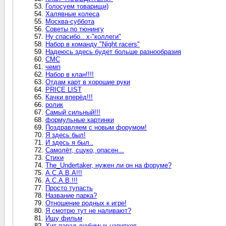
Голосуем товарищи)
Халявные колеса
Москва-суббота
Советы по тюнингу
Ну спасибо.. х-"коллеги"
Набор в команду "Night racers"
Надеюсь здесь будет больше разнообразия
СМС
чемп
Набор в клан!!!!
Отдам карт в хорошие руки
PRICE LIST
Качки вперёд!!!
ролик
Самый сильный!!!
формульные картинки
Поздравляем с новым форумом!
Я здесь был!
И здесь я был..
Самолёт, сцуко, опасен...
Стихи
The_Undertaker, нужен ли он на форуме?
A.C.A.B.A!!!
A.C.A.B.!!!
Просто тупасть
Название парка?
Отношение родных к игре!
Я смотрю тут не наливают?
Ищу фильм
Хит-парад любимых напитков