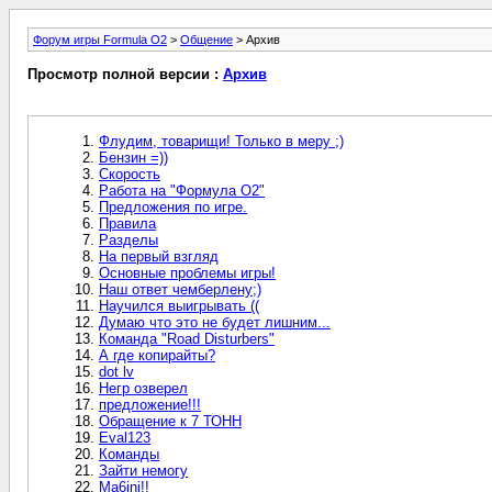
Форум игры Formula O2
>
Общение
> Архив
Просмотр полной версии :
Архив
Флудим, товарищи! Только в меру ;)
Бензин =))
Скорость
Работа на "Формула О2"
Предложения по игре.
Правила
Разделы
На первый взгляд
Основные проблемы игры!
Наш ответ чемберлену;)
Научился выигрывать ((
Думаю что это не будет лишним...
Команда "Road Disturbers"
А где копирайты?
dot lv
Негр озверел
предложение!!!
Обращение к 7 ТОНН
Eval123
Команды
Зайти немогу
Ma6ini!!