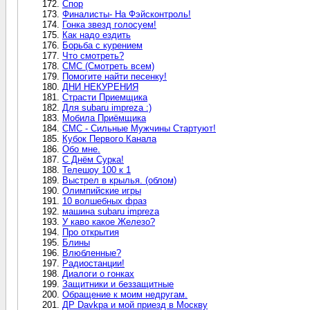
Спор
Финалисты- На Фэйсконтроль!
Гонка звезд голосуем!
Как надо ездить
Борьба с курением
Что смотреть?
СМС (Смотреть всем)
Помогите найти песенку!
ДНИ НЕКУРЕНИЯ
Страсти Приемщика
Для subaru impreza :)
Мобила Приёмщика
СМС - Сильные Мужчины Стартуют!
Кубок Первого Канала
Обо мне.
С Днём Сурка!
Телешоу 100 к 1
Выстрел в крылья. (облом)
Олимпийские игры
10 волшебных фраз
машина subaru impreza
У каво какое Железо?
Про открытия
Блины
Влюбленные?
Радиостанции!
Диалоги о гонках
Защитники и беззащитные
Обращение к моим недругам.
ДР Davkpa и мой приезд в Москву