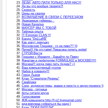
ЛЕДИ, АВТО ПАТИ ТОЛЬКО ДЛЯ НАС!!!
Да вы что вообще творите?!
Скорость
Цены на свалке
ВОЗМУЩЕНИЕ В СВЯЗИ С ПЕРЕЕЗДОМ
Уважаемые геймеры...
Новая Качалка
МАУСЕР МЫ С ТОБОЙ
Таблица опыта
!!! Estonian CLAN !!!
Банда "DoLLaR$"
Как зовут девушку
Московские Гонщики - го на пиво?? )))
Питер!!! Не отстаём! Пивасика попить идём!
СТРОЙ-Вести
Гонщики с Израиля - Давайте по Пивку
Фанатам и любителям FORMULA02 в МОСКВЕ!!!!!
Москва!!! когда пиво пить будем? =)
Ваш компьютерный уголок
Набор в команду!!!
Город Львов
Клан "Стиратели Резины"
Смайлики
Соно, аудиосистемы, марки и просто о звуко-тюнинге ))
Москва - пятница
боты ситали круче
Голосование
ЖЖ-комьюнити http://f-o2.livejournal.com/
ида-вирумаа собраться бы надо:)
Клан "ПОБЕДИТЕЛИ"