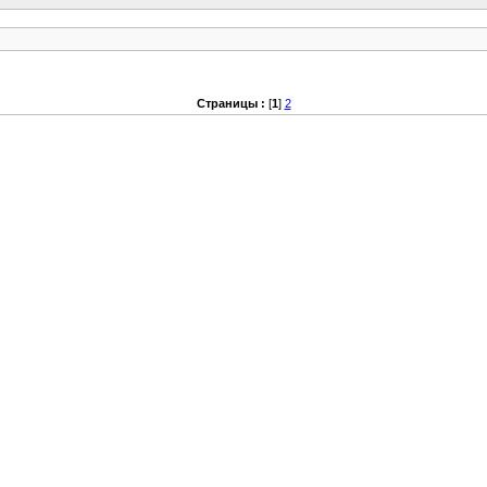
Страницы :
[
1
]
2