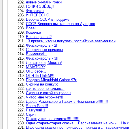
новые он-лайн гонки
ГОНКИ ЗВЁЗД!!
Фотоотчет
ИНТЕРЕСНО.
Верона СССР в продаже!
СССР Веронка выставлена на Аукцыон
Вове!
Кошечке
Весна красна?
13 причин, чтобы покупать российские автомобили
Фэйсконтроль - 2!
Спортивные приколы
Внимание!!!
Фэйсконтроль - 3!!
До встречи, Москва!
[AMATORY]
ОГО себе...
ОПЯТЬ ПЬЕМ!!!
Продаю Mitsubishi Galant 97г.
Скрины на конкурс
как-то все печально...
Скрины с какой-то трассы
Читос мне угрожает!!
Даешь Раменское и Гараж в Чемпионате!!!!!!!!!
South Park!!!
Разгуляй 1
Стрит
Пакактушки на великах!!!!!!!!!!!
Одна старая-старая сказка... Рассказанная на ночь... На с
Ышо одна сказка про принцессу, принца и ... тараканчиков 