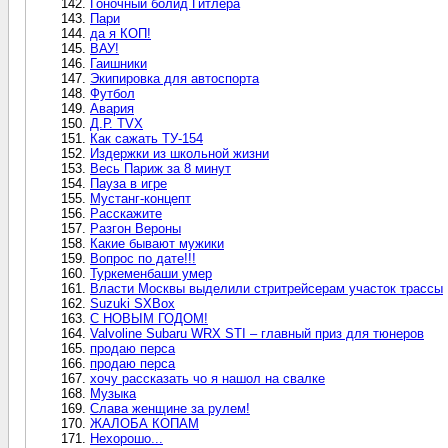
Гоночный болид Гитлера
Пари
да я КОП!
ВАУ!
Гаишники
Экипировка для автоспорта
Футбол
Авария
Д.Р. TVX
Как сажать ТУ-154
Издержки из школьной жизни
Весь Париж за 8 минут
Пауза в игре
Мустанг-концепт
Расскажите
Разгон Вероны
Какие бывают мужики
Вопрос по дате!!!
Туркеменбаши умер
Власти Москвы выделили стритрейсерам участок трассы
Suzuki SXBox
С НОВЫМ ГОДОМ!
Valvoline Subaru WRX STI – главный приз для тюнеров
продаю перса
продаю перса
хочу рассказать чо я нашол на свалке
Музыка
Слава женщине за рулем!
ЖАЛОБА КОПАМ
Нехорошо...