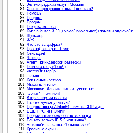
Зеленоградский округ г.Москвы
Список прекрасного пола Formula-o2
Помощь
Продам.
Продам.
Покупка железа
Куплю Интел 3 ГГц+мама(нормальная)+память+видюха(не
Шумахер
ЖЖ
Что это за цифрки?
Про паДонкаф в Школе
Сенсация!
Четверг
Агент Тринидадской разведки
Немного о футболе!!)
настройки tcp/ip
Тюнинг
Как намыть остров
Мыши для гонок
Москвичи! Давайте пить и тусоваться.
"Зенит" - чемпион!
Вторая партия власти
На чём лучше учиться?
Продам процы Athlon64, память DDR и др.
ЕЩЕ ПРО ИГРОМИР!
Продажа мотороллера по-хохляцки
Почему только IE 5.5 или выше?
Автомобиль - самое большое зло?
Красивые скрины